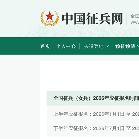
首页
个人中心
兵役登记
预征预储
全国征兵（女兵）2026年应征报名时间
上半年应征报名：2026年1月1日 至 20
下半年应征报名：2026年7月1日 至 20