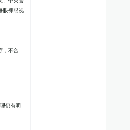
员、中央警
每眼裸眼视
疗，不合
处理仍有明