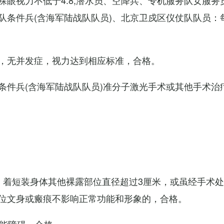
眼视力不低于4.8;潜水员、空降兵、专机服务队女服务
队条件兵(含海军陆战队队员)、北京卫戍区仪仗队队员：
，无并发症，视力达到相应标准，合格。
条件兵(含海军陆战队队员)准分子激光手术或其他手术治
，着短装身体其他裸露部位直径超过3厘米，或虽经手术
位文身或瘢痕不影响正常功能和形象的，合格。