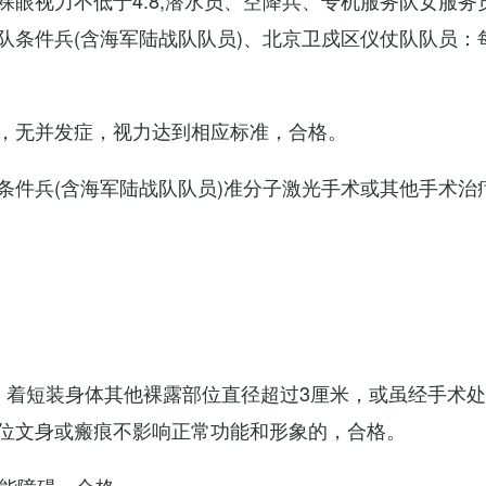
眼视力不低于4.8;潜水员、空降兵、专机服务队女服务
队条件兵(含海军陆战队队员)、北京卫戍区仪仗队队员：
，无并发症，视力达到相应标准，合格。
条件兵(含海军陆战队队员)准分子激光手术或其他手术治
，着短装身体其他裸露部位直径超过3厘米，或虽经手术
位文身或瘢痕不影响正常功能和形象的，合格。