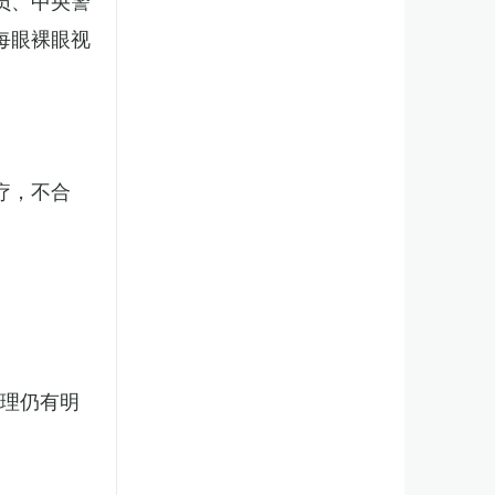
员、中央警
每眼裸眼视
疗，不合
处理仍有明