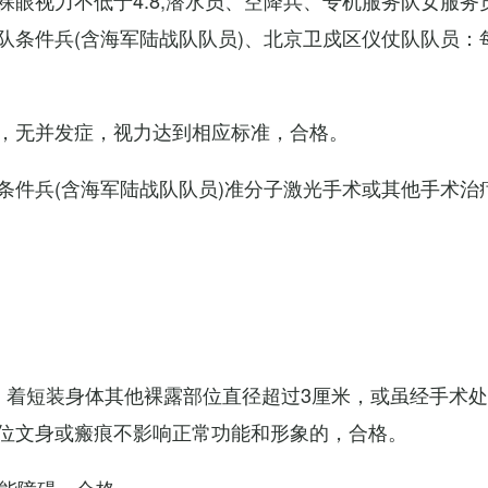
眼视力不低于4.8;潜水员、空降兵、专机服务队女服务
队条件兵(含海军陆战队队员)、北京卫戍区仪仗队队员：
，无并发症，视力达到相应标准，合格。
条件兵(含海军陆战队队员)准分子激光手术或其他手术治
，着短装身体其他裸露部位直径超过3厘米，或虽经手术
位文身或瘢痕不影响正常功能和形象的，合格。