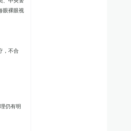
员、中央警
每眼裸眼视
疗，不合
处理仍有明