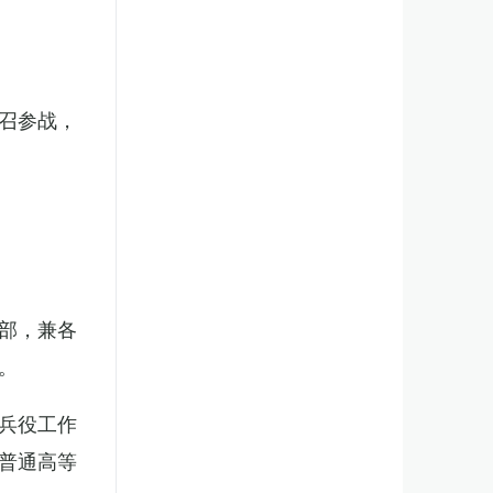
召参战，
部，兼各
。
兵役工作
普通高等