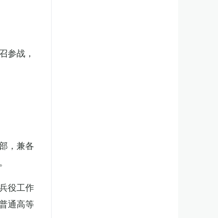
召参战，
部，兼各
。
兵役工作
普通高等