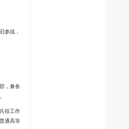
召参战，
部，兼各
。
兵役工作
普通高等