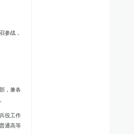
召参战，
部，兼各
。
兵役工作
普通高等