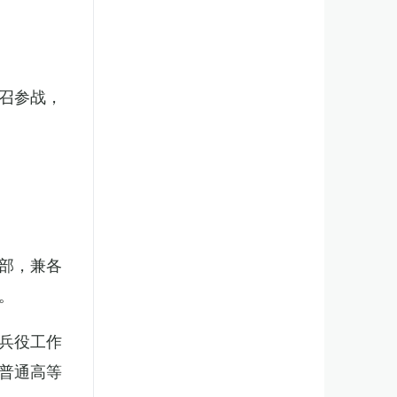
召参战，
部，兼各
。
兵役工作
普通高等