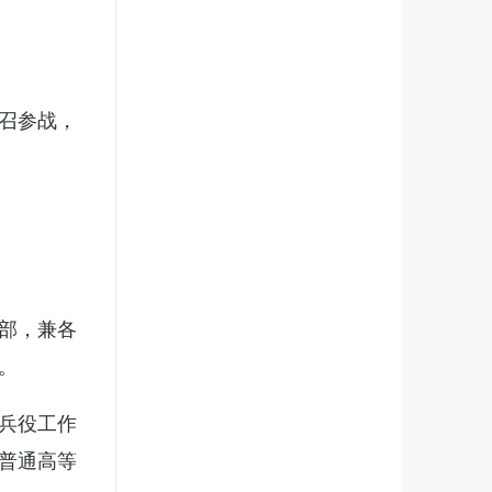
召参战，
部，兼各
。
兵役工作
普通高等