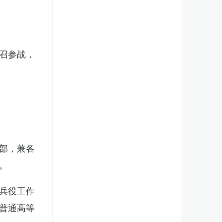
召参战，
部，兼各
。
兵役工作
普通高等