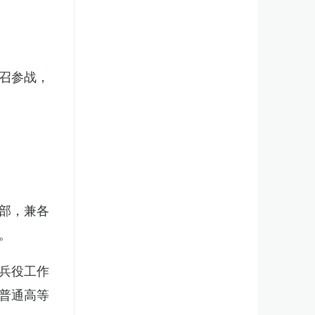
召参战，
部，兼各
。
兵役工作
普通高等