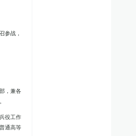
召参战，
部，兼各
。
兵役工作
普通高等