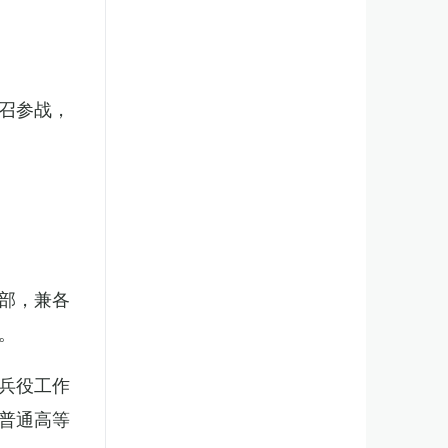
召参战，
部，兼各
。
兵役工作
普通高等