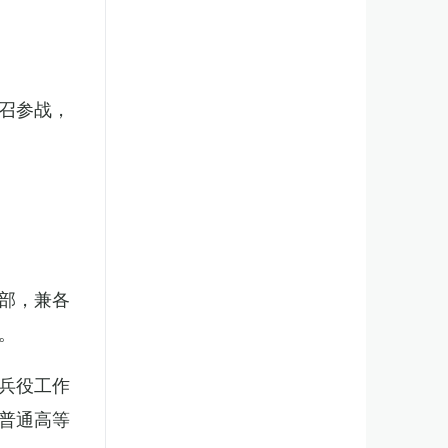
召参战，
部，兼各
。
兵役工作
普通高等