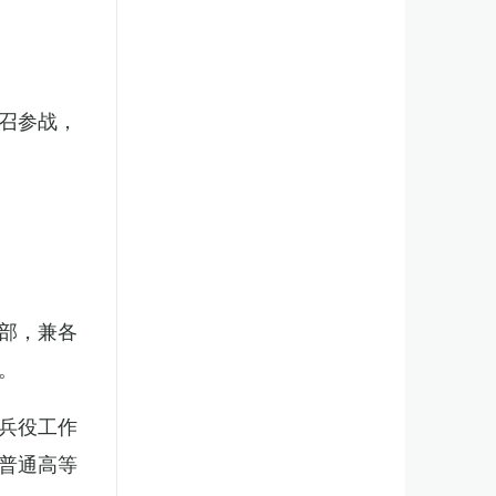
召参战，
部，兼各
。
兵役工作
普通高等