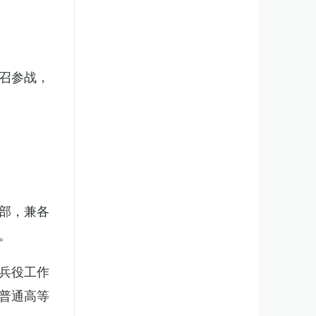
召参战，
部，兼各
。
兵役工作
普通高等