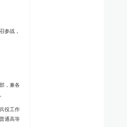
召参战，
部，兼各
。
兵役工作
普通高等