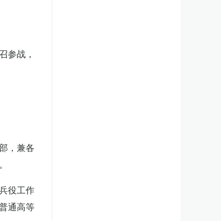
召参战，
部，兼各
。
兵役工作
普通高等