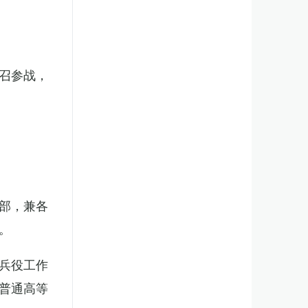
召参战，
部，兼各
。
兵役工作
普通高等