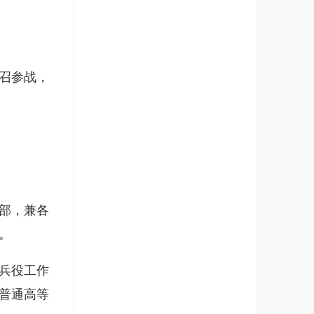
召参战，
部，兼各
。
兵役工作
普通高等