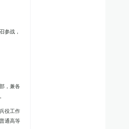
召参战，
部，兼各
。
兵役工作
普通高等