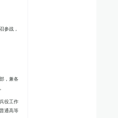
召参战，
部，兼各
。
兵役工作
普通高等