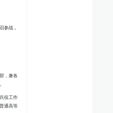
召参战，
部，兼各
。
兵役工作
普通高等