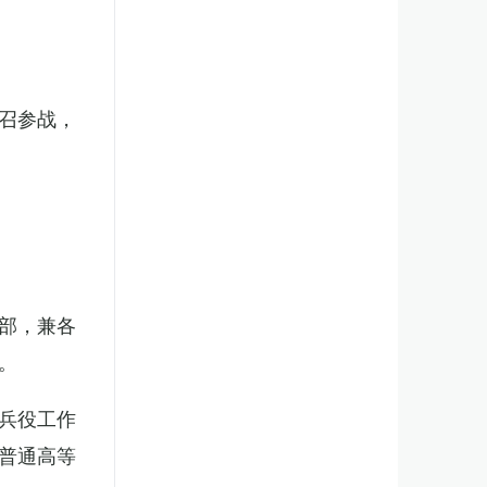
召参战，
部，兼各
。
兵役工作
普通高等