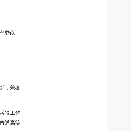
召参战，
部，兼各
。
兵役工作
普通高等