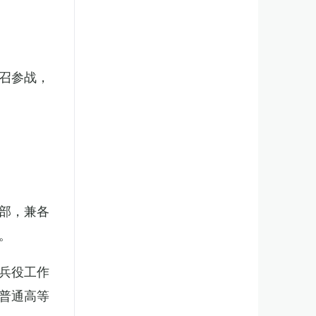
召参战，
部，兼各
。
兵役工作
普通高等