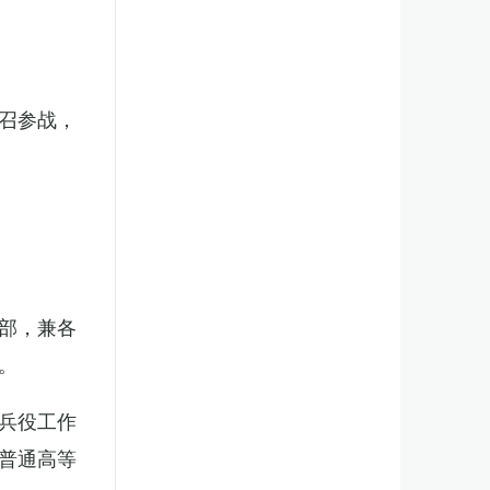
召参战，
部，兼各
。
兵役工作
普通高等