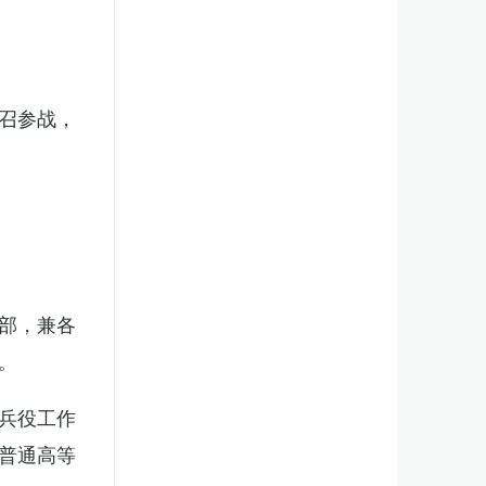
召参战，
部，兼各
。
兵役工作
普通高等