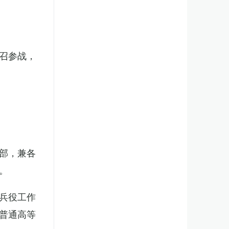
召参战，
部，兼各
。
兵役工作
普通高等