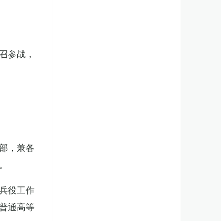
召参战，
部，兼各
。
兵役工作
普通高等