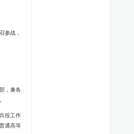
召参战，
部，兼各
。
兵役工作
普通高等