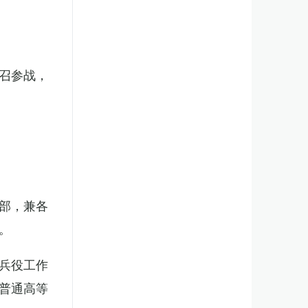
召参战，
部，兼各
。
兵役工作
普通高等