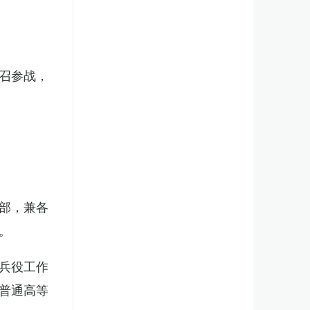
召参战，
部，兼各
。
兵役工作
普通高等