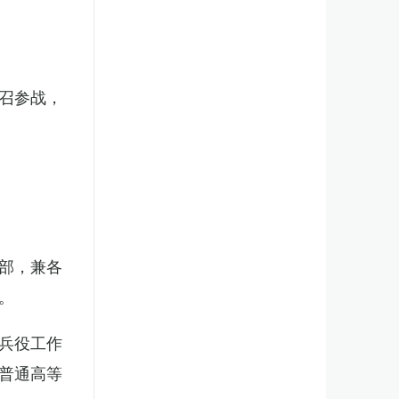
召参战，
部，兼各
。
兵役工作
普通高等