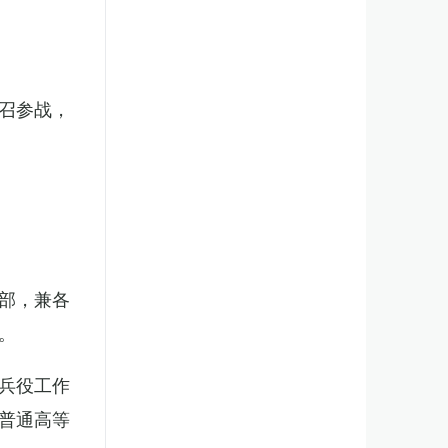
召参战，
部，兼各
。
兵役工作
普通高等