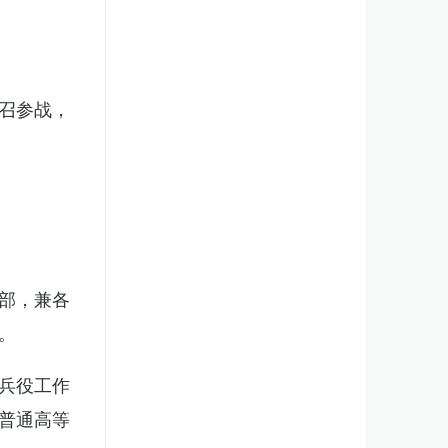
召参战，
部，兼各
。
兵役工作
普通高等