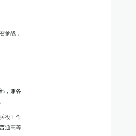
召参战，
部，兼各
。
兵役工作
普通高等