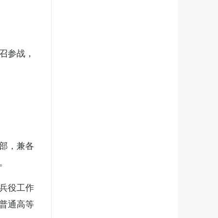
召参战，
部，兼各
。
兵役工作
普通高等