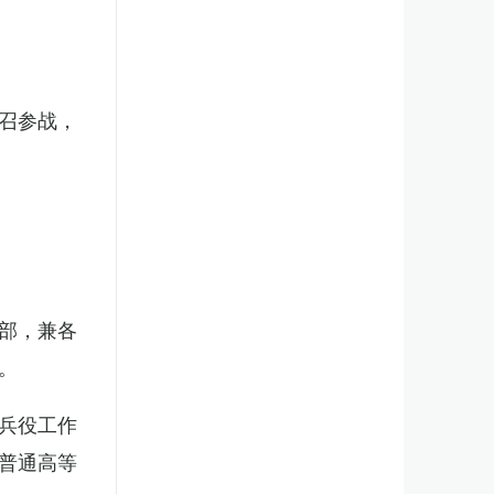
召参战，
部，兼各
。
兵役工作
普通高等