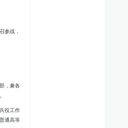
召参战，
部，兼各
。
兵役工作
普通高等