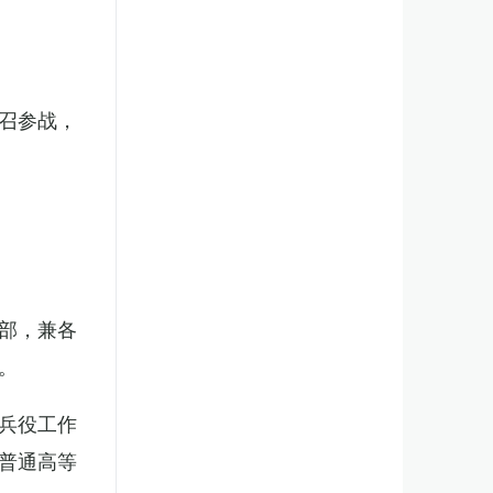
召参战，
部，兼各
。
兵役工作
普通高等