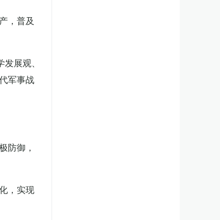
产，普及
学发展观、
代军事战
极防御，
化，实现