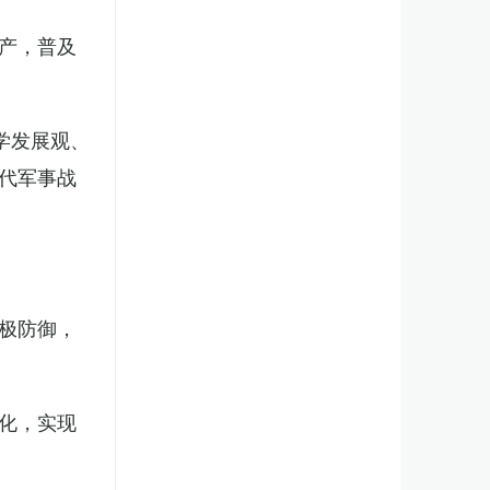
产，普及
学发展观、
代军事战
极防御，
化，实现