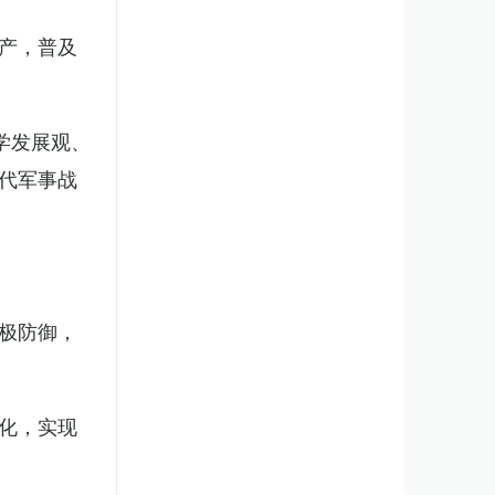
产，普及
学发展观、
代军事战
极防御，
化，实现