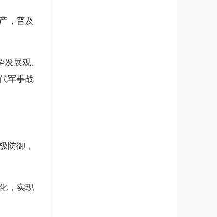
产，普及
学发展观、
代军事战
极防御，
化，实现