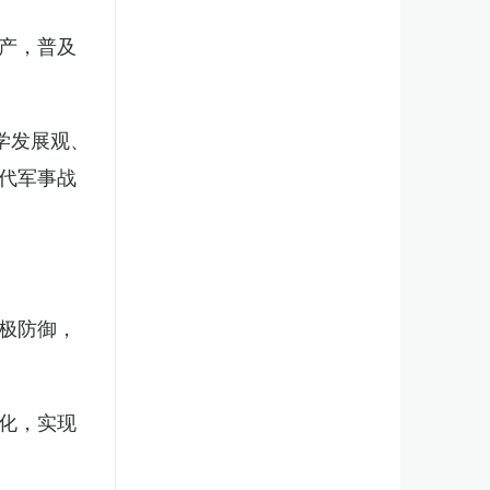
产，普及
学发展观、
代军事战
极防御，
化，实现