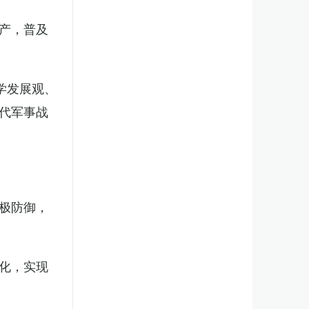
产，普及
学发展观、
代军事战
极防御，
化，实现