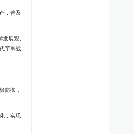
产，普及
学发展观、
代军事战
极防御，
化，实现