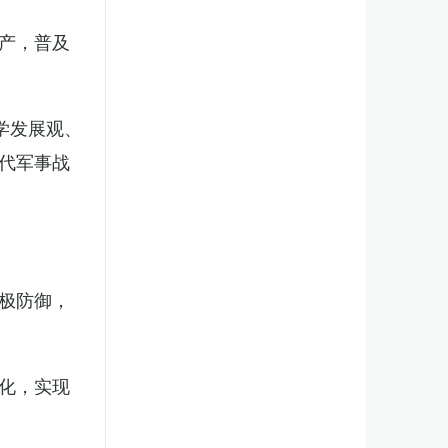
产，普及
学发展观、
代军事战
极防御，
化，实现